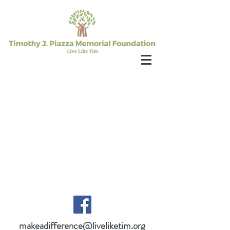
makeadifference@liveliketim.org